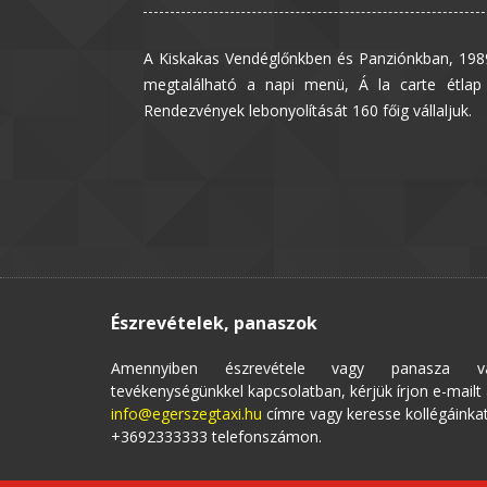
A Kiskakas Vendéglőnkben és Panziónkban, 1989
megtalálható a napi menü, Á la carte étlap 
Rendezvények lebonyolítását 160 főig vállaljuk.
Észrevételek, panaszok
Amennyiben észrevétele vagy panasza v
tevékenységünkkel kapcsolatban, kérjük írjon e-mailt
info@egerszegtaxi.hu
címre vagy keresse kollégáinka
+3692333333 telefonszámon.