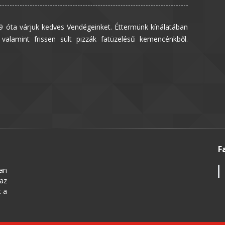
 óta várjuk kedves Vendégeinket. Éttermünk kínálatában
valamint frissen sült pizzák fatüzelésű kemencénkből.
F
an
 az
t a