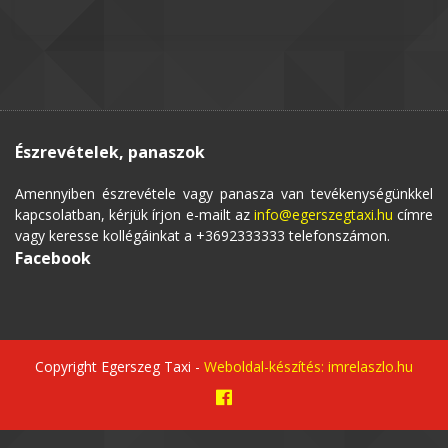
Észrevételek, panaszok
Amennyiben észrevétele vagy panasza van tevékenységünkkel
kapcsolatban, kérjük írjon e-mailt az
info@egerszegtaxi.hu
címre
vagy keresse kollégáinkat a +3692333333 telefonszámon.
Facebook
Copyright Egerszeg Taxi -
Weboldal-készítés: imrelaszlo.hu