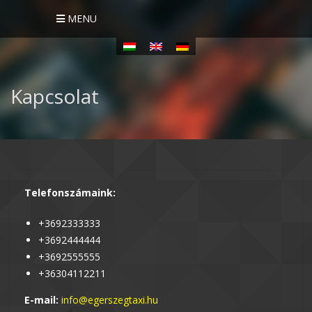
MENU
Kapcsolat
Telefonszámaink:
+3692333333
+3692444444
+3692555555
+36304112211
E-mail:
info@egerszegtaxi.hu