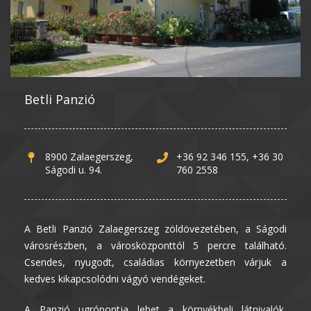
Betli Panzió
8900 Zalaegerszeg,
+36 92 346 155, +36 30
Ságodi u. 94.
760 2558
A Betli Panzió Zalaegerszeg zöldövezetében, a Ságodi
városrészben, a városközponttól 5 percre található.
Csendes, nyugodt, családias környezetben várjuk a
kedves kikapcsolódni vágyó vendégeket.
A Panzió ugrópontja lehet a környékbeli látnivalók,