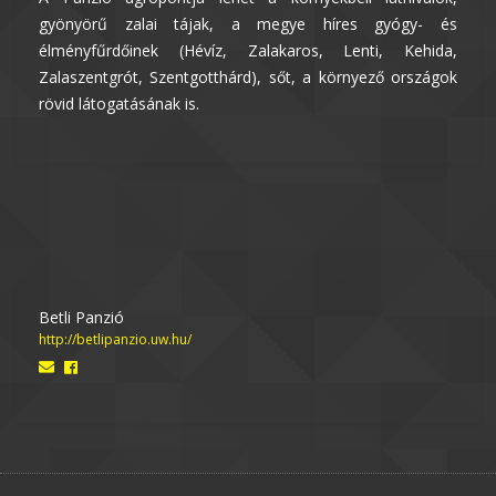
gyönyörű zalai tájak, a megye híres gyógy- és
élményfűrdőinek (Hévíz, Zalakaros, Lenti, Kehida,
Zalaszentgrót, Szentgotthárd), sőt, a környező országok
rövid látogatásának is.
Betli Panzió
http://betlipanzio.uw.hu/
Email
Facebook